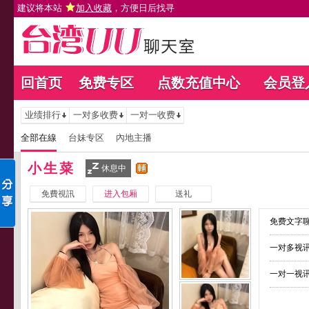
建议将本站
加入收藏
，方便日后找寻
回首页
免费专区
点数充值中心
会员登
业绩排行
一对多收费
一对一收费
全部在線
台妹专区
內地主播
小生菜
休息中
免費視訊
进入包厢
送礼
免费文字聊
一对多视讯
一对一视讯