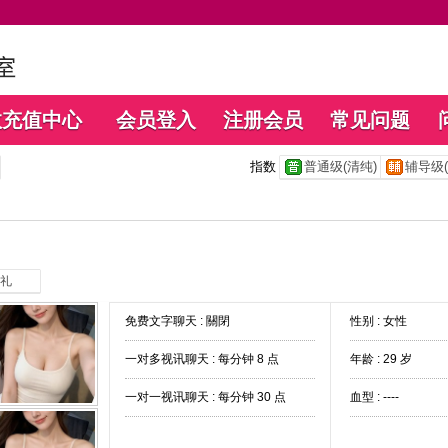
数充值中心
会员登入
注册会员
常见问题
指数
普通级(清纯)
辅导级(
礼
免费文字聊天 :
關閉
性别 : 女性
一对多视讯聊天 :
每分钟 8 点
年龄 : 29 岁
一对一视讯聊天 :
每分钟 30 点
血型 : ----