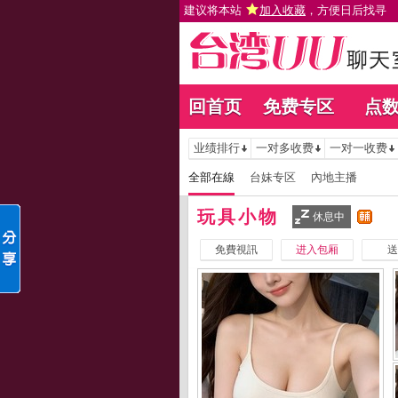
建议将本站
加入收藏
，方便日后找寻
回首页
免费专区
点
业绩排行
一对多收费
一对一收费
全部在線
台妹专区
內地主播
玩具小物
休息中
免費視訊
进入包厢
送