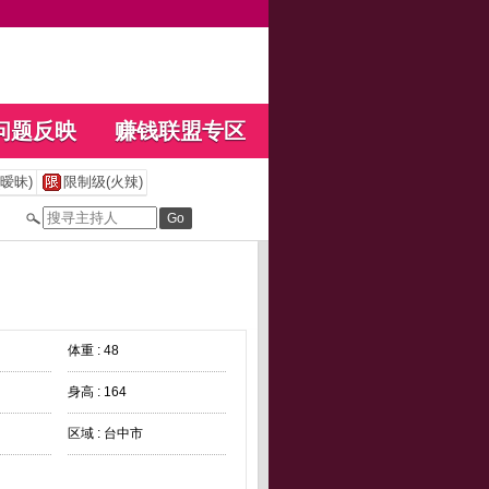
问题反映
赚钱联盟专区
暧昧)
限制级(火辣)
体重 : 48
身高 : 164
区域 : 台中市