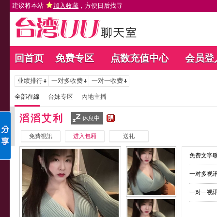
建议将本站
加入收藏
，方便日后找寻
回首页
免费专区
点数充值中心
会员登
业绩排行
一对多收费
一对一收费
全部在線
台妹专区
內地主播
滔滔艾利
休息中
免費視訊
进入包厢
送礼
免费文字聊
一对多视讯
一对一视讯