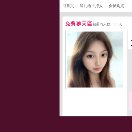
回首页
送礼给主持人
会员购点
免費聊天區
包厢内人数 ： 0 人