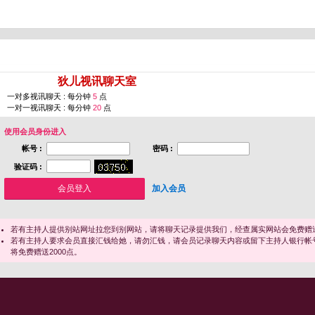
您即将进入 [
狄儿视讯聊天室
]
一对多视讯聊天 : 每分钟
5
点
一对一视讯聊天 : 每分钟
20
点
使用会员身份进入
帐号 :
密码 :
验证码 :
加入会员
若有主持人提供别站网址拉您到别网站，请将聊天记录提供我们，经查属实网站会免费赠送
若有主持人要求会员直接汇钱给她，请勿汇钱，请会员记录聊天内容或留下主持人银行帐
将免费赠送2000点。