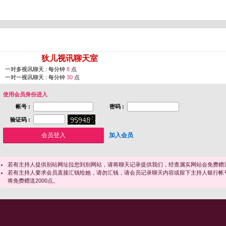
您即将进入 [
狄儿视讯聊天室
]
一对多视讯聊天 : 每分钟
8
点
一对一视讯聊天 : 每分钟
30
点
使用会员身份进入
帐号 :
密码 :
验证码 :
加入会员
若有主持人提供别站网址拉您到别网站，请将聊天记录提供我们，经查属实网站会免费赠送
若有主持人要求会员直接汇钱给她，请勿汇钱，请会员记录聊天内容或留下主持人银行帐
将免费赠送2000点。