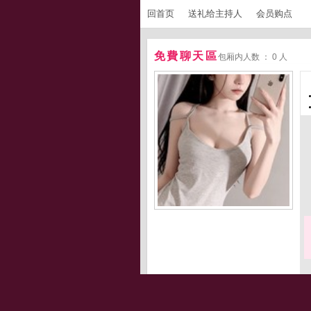
回首页
送礼给主持人
会员购点
免費聊天區
包厢内人数 ： 0 人