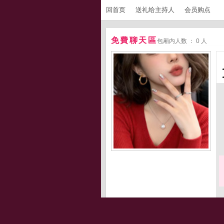
回首页
送礼给主持人
会员购点
免費聊天區
包厢内人数 ： 0 人