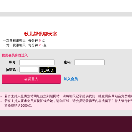
您即将进入 [
狄儿视讯聊天室
]
一对多视讯聊天 : 每分钟
6
点
一对一视讯聊天 : 每分钟
25
点
使用会员身份进入
帐号 :
密码 :
验证码 :
加入会员
若有主持人提供别站网址拉您到别网站，请将聊天记录提供我们，经查属实网站会免费赠送
若有主持人要求会员直接汇钱给她，请勿汇钱，请会员记录聊天内容或留下主持人银行帐
将免费赠送2000点。