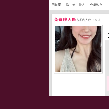
回首页
送礼给主持人
会员购点
免費聊天區
包厢内人数 ： 0 人