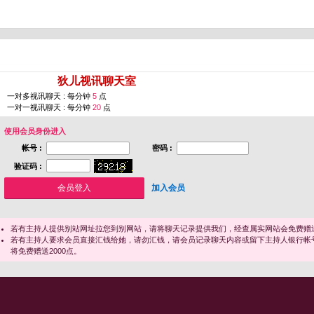
您即将进入 [
狄儿视讯聊天室
]
一对多视讯聊天 : 每分钟
5
点
一对一视讯聊天 : 每分钟
20
点
使用会员身份进入
帐号 :
密码 :
验证码 :
加入会员
若有主持人提供别站网址拉您到别网站，请将聊天记录提供我们，经查属实网站会免费赠送
若有主持人要求会员直接汇钱给她，请勿汇钱，请会员记录聊天内容或留下主持人银行帐
将免费赠送2000点。