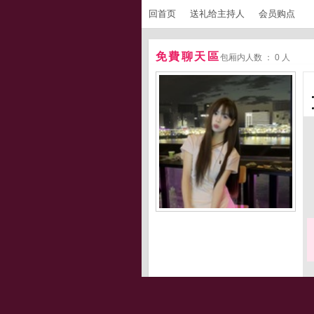
回首页
送礼给主持人
会员购点
免費聊天區
包厢内人数 ： 0 人