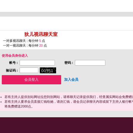
您即将进入 [
狄儿视讯聊天室
]
一对多视讯聊天 : 每分钟
5
点
一对一视讯聊天 : 每分钟
20
点
使用会员身份进入
帐号 :
密码 :
验证码 :
加入会员
若有主持人提供别站网址拉您到别网站，请将聊天记录提供我们，经查属实网站会免费赠送
若有主持人要求会员直接汇钱给她，请勿汇钱，请会员记录聊天内容或留下主持人银行帐
将免费赠送2000点。