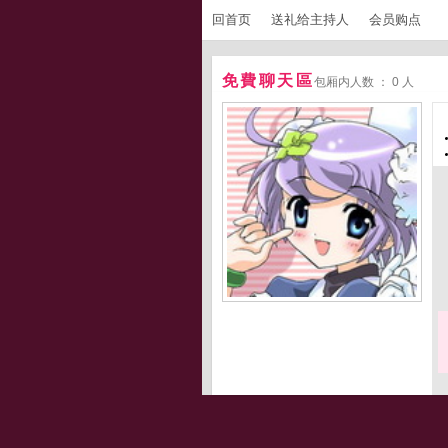
回首页
送礼给主持人
会员购点
免費聊天區
包厢内人数 ： 0 人