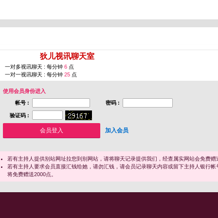
您即将进入 [
狄儿视讯聊天室
]
一对多视讯聊天 : 每分钟
6
点
一对一视讯聊天 : 每分钟
25
点
使用会员身份进入
帐号 :
密码 :
验证码 :
加入会员
若有主持人提供别站网址拉您到别网站，请将聊天记录提供我们，经查属实网站会免费赠送
若有主持人要求会员直接汇钱给她，请勿汇钱，请会员记录聊天内容或留下主持人银行帐
将免费赠送2000点。